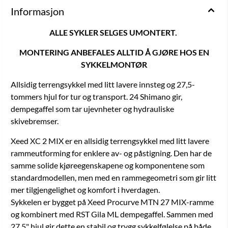
Informasjon
ALLE SYKLER SELGES UMONTERT.
MONTERING ANBEFALES ALLTID Å GJØRE HOS EN
SYKKELMONTØR
Allsidig terrengsykkel med litt lavere innsteg og 27,5-
tommers hjul for tur og transport. 24 Shimano gir,
dempegaffel som tar ujevnheter og hydrauliske
skivebremser.
Xeed XC 2 MIX er en allsidig terrengsykkel med litt lavere
rammeutforming for enklere av- og påstigning. Den har de
samme solide kjøreegenskapene og komponentene som
standardmodellen, men med en rammegeometri som gir litt
mer tilgjengelighet og komfort i hverdagen.
Sykkelen er bygget på Xeed Procurve MTN 27 MIX-ramme
og kombinert med RST Gila ML dempegaffel. Sammen med
27,5" hjul gir dette en stabil og trygg sykkelfølelse på både