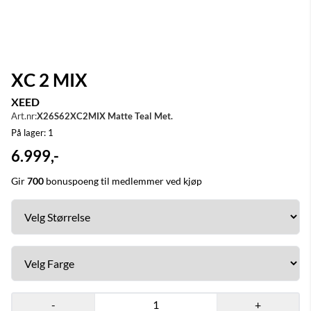
XC 2 MIX
XEED
Art.nr:
X26S62XC2MIX Matte Teal Met.
På lager
: 1
6.999,-
Gir
700
bonuspoeng til medlemmer ved kjøp
-
+