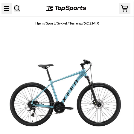
Hopp til innhold
Hjem
/
Sport
/
Sykkel
/
Terreng
/
XC 2 MIX