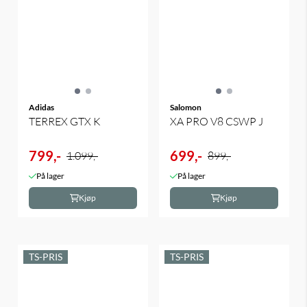
Adidas
Salomon
TERREX GTX K
XA PRO V8 CSWP J
799,-
699,-
1.099,-
899,-
På lager
På lager
Kjøp
Kjøp