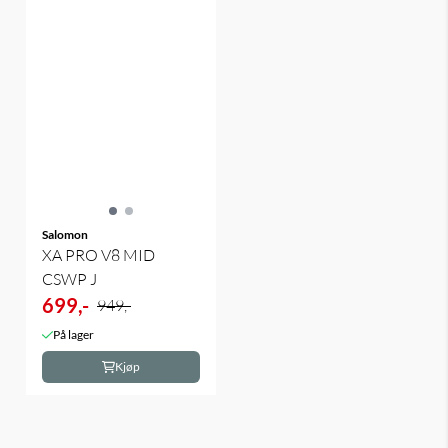
Salomon
XA PRO V8 MID
CSWP J
699,-
949,-
På lager
Kjøp