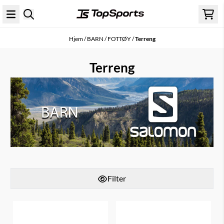
Hopp til innhold
Hjem
/
BARN
/
FOTTØY
/
Terreng
Terreng
Filter