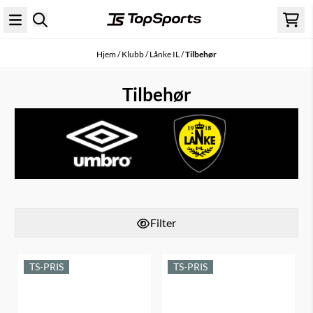
Hopp til innhold
Hjem
/
Klubb
/
Lånke IL
/
Tilbehør
Tilbehør
Filter