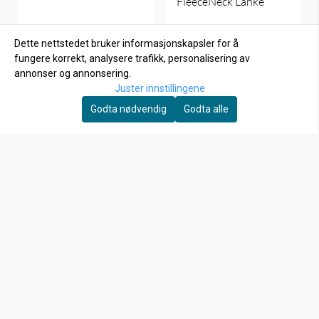
FleeceNeck Lånke
139,-
199,-
Dette nettstedet bruker informasjonskapsler for å
fungere korrekt, analysere trafikk, personalisering av
På lager
annonser og annonsering.
Kjøp
Juster innstillingene
Godta nødvendig
Godta alle