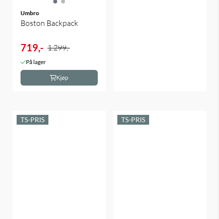
Umbro
Boston Backpack
719,-
1.299,-
På lager
Kjøp