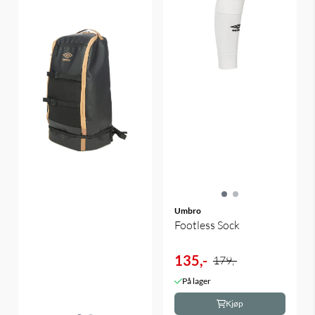
Umbro
Footless Sock
135,-
179,-
På lager
Kjøp