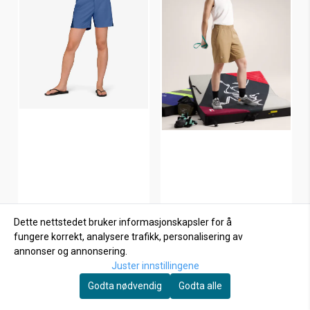
Dette nettstedet bruker informasjonskapsler for å
fungere korrekt, analysere trafikk, personalisering av
annonser og annonsering.
Juster innstillingene
Norrøna
Arcteryx
Godta nødvendig
Godta alle
Femund flex light sh
Kragg Cotton Short 9'