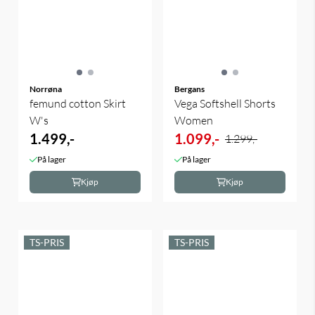
Norrøna
Bergans
femund cotton Skirt
Vega Softshell Shorts
W's
Women
1.499,-
1.099,-
1.299,-
På lager
På lager
Kjøp
Kjøp