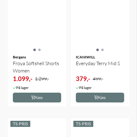
Bergans
ICANIWILL
Frøya Softshell Shorts
Everyday Terry Mid S
Women
1.099,-
379,-
1.299,-
499,-
På lager
På lager
Kjøp
Kjøp