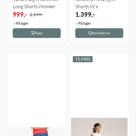
Long Shorts Women
Shorts W's
999,-
1.399,-
1.199,-
På lager
På lager
Kjøp
Kontakt oss