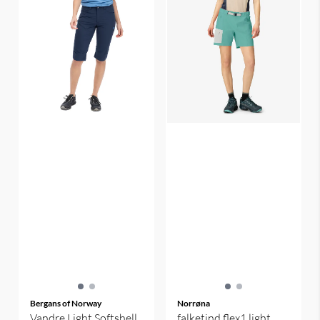
Bergans of Norway
Norrøna
Vandre Light Softshell
falketind flex1 light