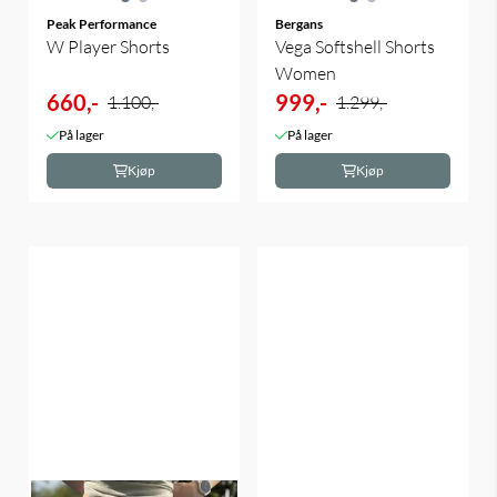
Peak Performance
Bergans
W Player Shorts
Vega Softshell Shorts
Women
660,-
999,-
1.100,-
1.299,-
På lager
På lager
Kjøp
Kjøp