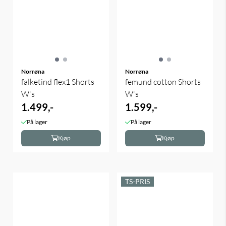
Norrøna
Norrøna
falketind flex1 Shorts
femund cotton Shorts
W's
W's
1.499,-
1.599,-
På lager
På lager
Kjøp
Kjøp