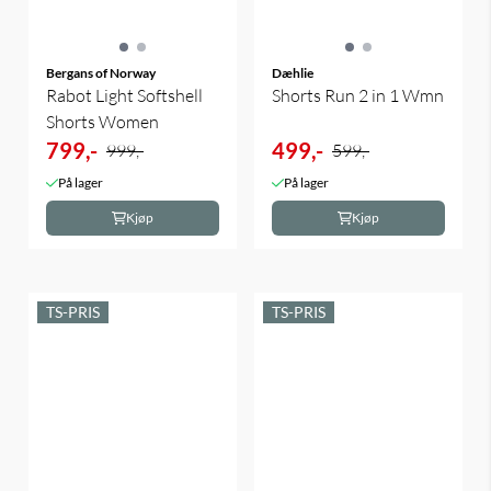
Bergans of Norway
Dæhlie
Rabot Light Softshell
Shorts Run 2 in 1 Wmn
Shorts Women
799,-
499,-
999,-
599,-
På lager
På lager
Kjøp
Kjøp