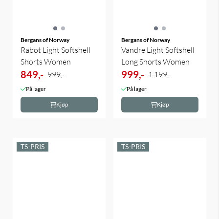
Bergans of Norway
Bergans of Norway
Rabot Light Softshell
Vandre Light Softshell
Shorts Women
Long Shorts Women
849,-
999,-
999,-
1.199,-
På lager
På lager
Kjøp
Kjøp