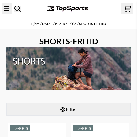
Hopp til innhold
Hjem
/
DAME
/
KLÆR
/
Fritid
/
SHORTS-FRITID
SHORTS-FRITID
Filter