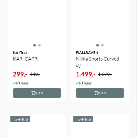
Kari Traa
FJÄLLRÄVEN
KARI CAPRI
Nikka Shorts Curved
W
299,-
1.499,-
449,-
1.699,-
På lager
På lager
Kjøp
Kjøp