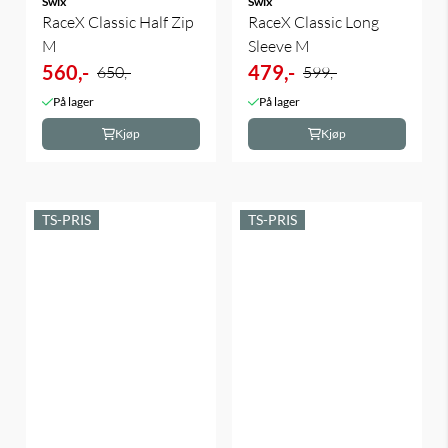
Swix
Swix
RaceX Classic Half Zip
RaceX Classic Long
M
Sleeve M
560,-
479,-
650,-
599,-
På lager
På lager
Kjøp
Kjøp