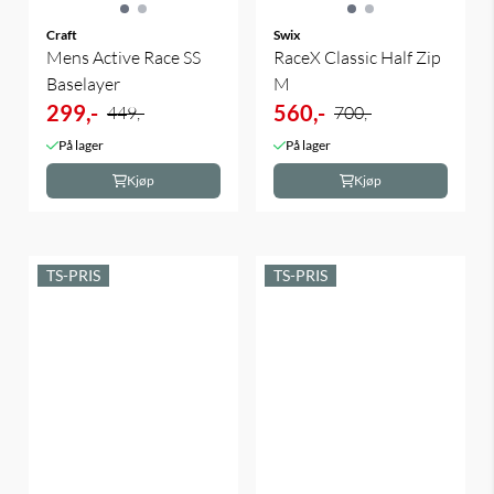
Craft
Swix
Mens Active Race SS
RaceX Classic Half Zip
Baselayer
M
299,-
560,-
449,-
700,-
På lager
På lager
Kjøp
Kjøp