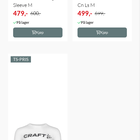
Sleeve M
Cn Ls M
479,-
499,-
600,-
699,-
På lager
På lager
Kjøp
Kjøp