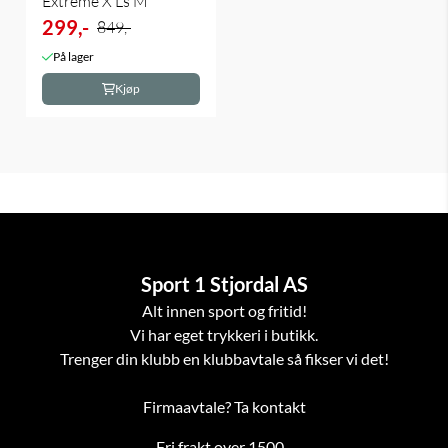
Extreme X Ls M
299,-
849,-
På lager
Kjøp
Sport 1 Stjordal AS
Alt innen sport og fritid!
Vi har eget trykkeri i butikk.
Trenger din klubb en klubbavtale så fikser vi det!
Firmaavtale? Ta kontakt
Fri frakt over 1500,-