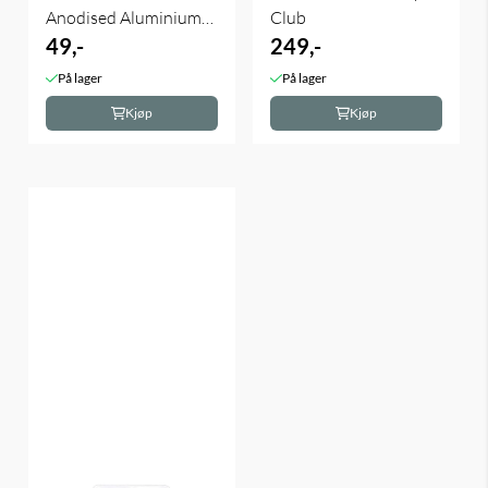
Anodised Aluminium
Club
Medium ...
49,-
249,-
På lager
På lager
Kjøp
Kjøp