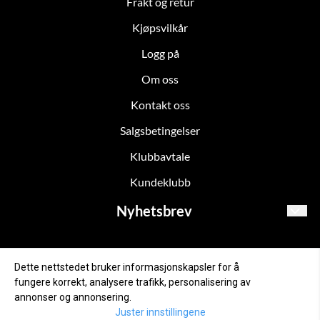
Frakt og retur
Kjøpsvilkår
Logg på
Om oss
Kontakt oss
Salgsbetingelser
Klubbavtale
Kundeklubb
Nyhetsbrev
Meld deg på for oppdateringer!
E-post
Dette nettstedet bruker informasjonskapsler for å
fungere korrekt, analysere trafikk, personalisering av
annonser og annonsering.
Juster innstillingene
Abonner