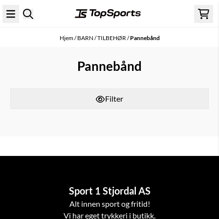
Hopp til innhold
Hjem
/
BARN
/
TILBEHØR
/
Pannebånd
Pannebånd
Filter
Sport 1 Stjordal AS
Alt innen sport og fritid!
Vi har eget trykkeri i butikk.