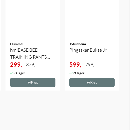
Hummel
Jotunheim
hmlBASE BEE
Ringsskar Bukse Jr
TRAINING PANTS
KIDS
299,-
599,-
379,-
799,-
På lager
På lager
Kjøp
Kjøp