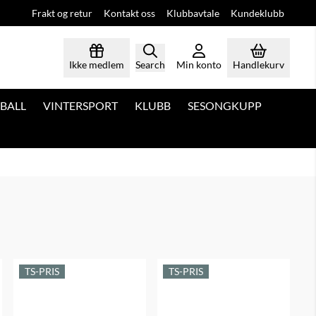
Frakt og retur
Kontakt oss
Klubbavtale
Kundeklubb
Ikke medlem
Search
Min konto
Handlekurv
BALL
VINTERSPORT
KLUBB
SESONGKUPP