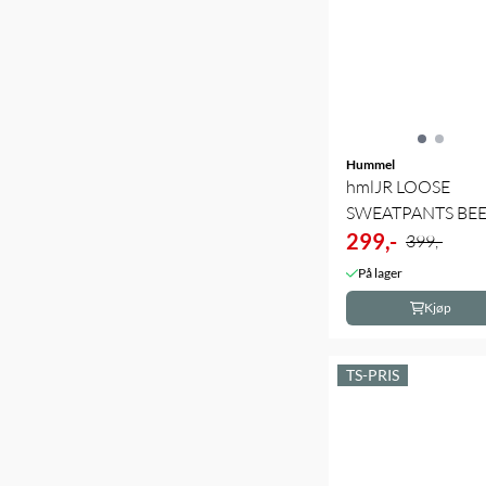
Hummel
hmlJR LOOSE
SWEATPANTS BE
299,-
399,-
På lager
Kjøp