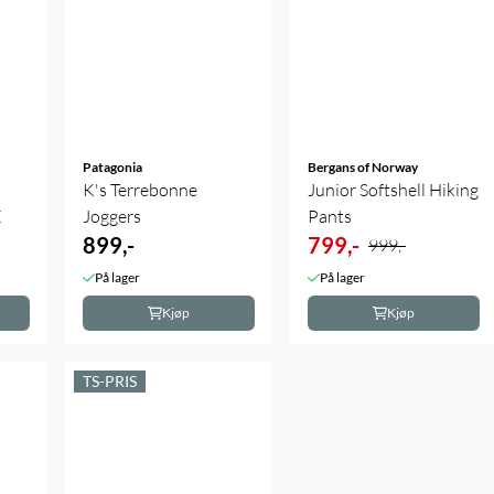
Patagonia
Bergans of Norway
K's Terrebonne
Junior Softshell Hiking
E
Joggers
Pants
899,-
799,-
999,-
På lager
På lager
Kjøp
Kjøp