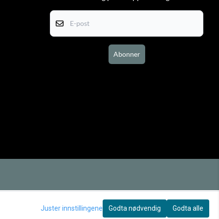
E-post
Abonner
Juster innstillingene
Godta nødvendig
Godta alle