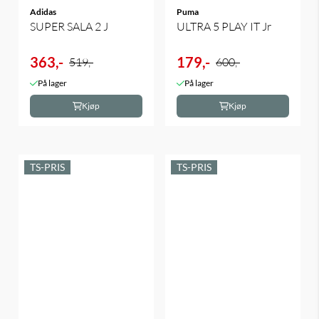
Adidas
Puma
SUPER SALA 2 J
ULTRA 5 PLAY IT Jr
363,-
179,-
519,-
600,-
På lager
På lager
Kjøp
Kjøp