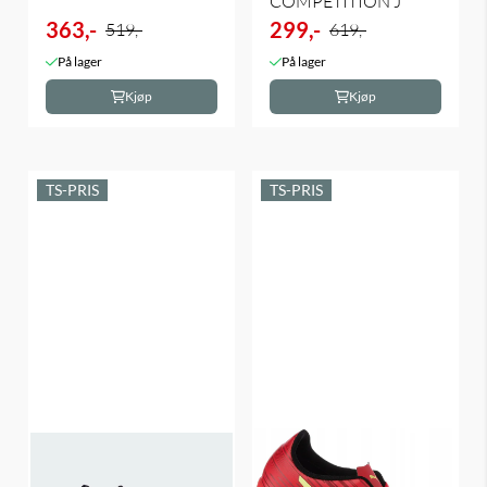
COMPETITION J
363,-
299,-
519,-
619,-
På lager
På lager
Kjøp
Kjøp