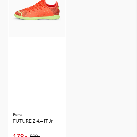
Puma
FUTURE Z 4.4 IT Jr
179,-
500,-