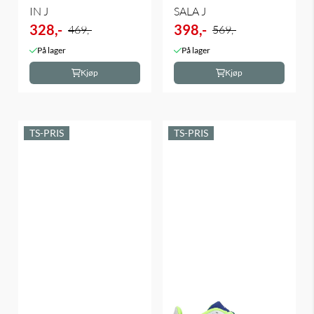
IN J
SALA J
328,-
398,-
469,-
569,-
På lager
På lager
Kjøp
Kjøp