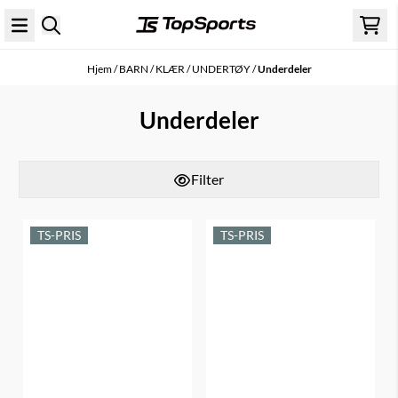
Hopp til innhold
Hjem
/
BARN
/
KLÆR
/
UNDERTØY
/
Underdeler
Underdeler
Filter