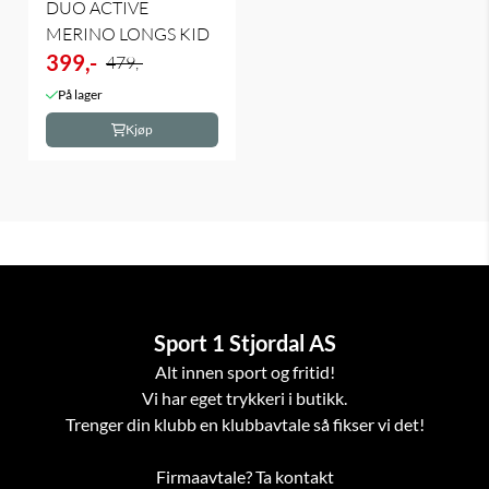
DUO ACTIVE
MERINO LONGS KID
399,-
479,-
På lager
Kjøp
Sport 1 Stjordal AS
Alt innen sport og fritid!
Vi har eget trykkeri i butikk.
Trenger din klubb en klubbavtale så fikser vi det!
Firmaavtale? Ta kontakt