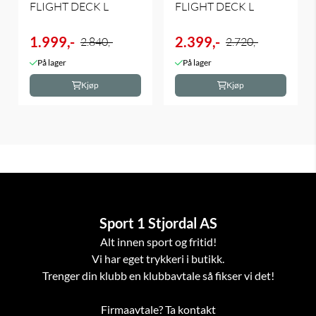
FLIGHT DECK L
FLIGHT DECK L
1.999,-
2.399,-
2.840,-
2.720,-
På lager
På lager
Kjøp
Kjøp
Sport 1 Stjordal AS
Alt innen sport og fritid!
Vi har eget trykkeri i butikk.
Trenger din klubb en klubbavtale så fikser vi det!
Firmaavtale? Ta kontakt