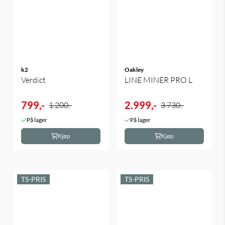
k2
Oakley
Verdict
LINE MINER PRO L
799,-
2.999,-
1.200,-
3.730,-
På lager
På lager
Kjøp
Kjøp