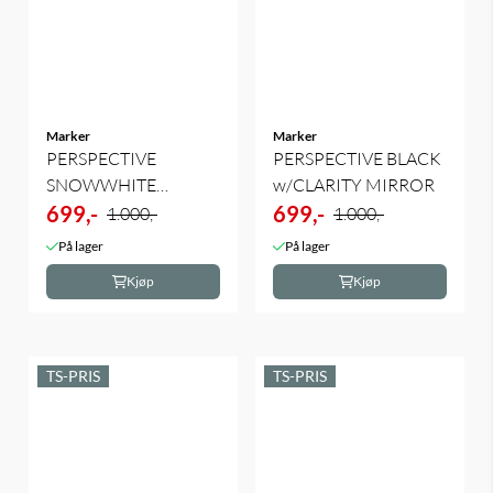
Marker
Marker
PERSPECTIVE
PERSPECTIVE BLACK
SNOWWHITE
w/CLARITY MIRROR
w/SURROUND MI
699,-
699,-
1.000,-
1.000,-
På lager
På lager
Kjøp
Kjøp