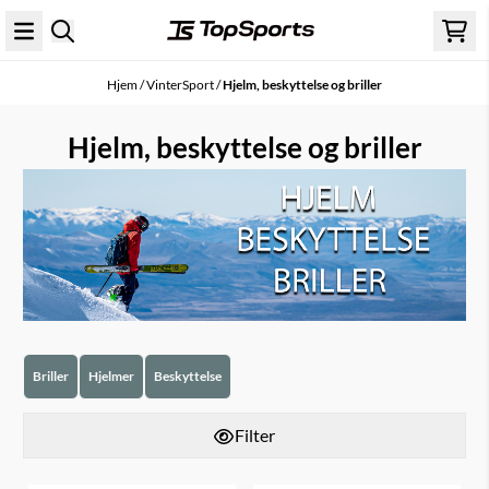
Hopp til innhold
Hjem
/
VinterSport
/
Hjelm, beskyttelse og briller
Hjelm, beskyttelse og briller
Briller
Hjelmer
Beskyttelse
Filter