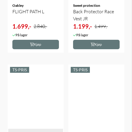
Oakley
Sweet protection
FLIGHT PATH L
Back Protector Race
Vest JR
1.699,-
1.199,-
2.840,-
1.499,-
På lager
På lager
Kjøp
Kjøp