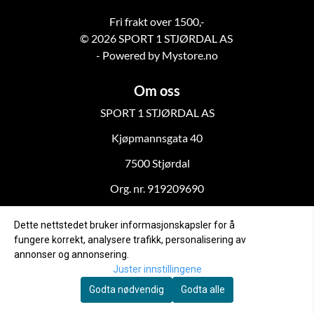
Fri frakt over 1500,-
© 2026 SPORT 1 STJØRDAL AS
- Powered by Mystore.no
Om oss
SPORT 1 STJØRDAL AS
Kjøpmannsgata 40
7500 Stjørdal
Org. nr. 919209690
kundeservice@topsports.no
Dette nettstedet bruker informasjonskapsler for å
Kundeservice
fungere korrekt, analysere trafikk, personalisering av
annonser og annonsering.
Frakt og retur
Juster innstillingene
Kjøpsvilkår
Godta nødvendig
Godta alle