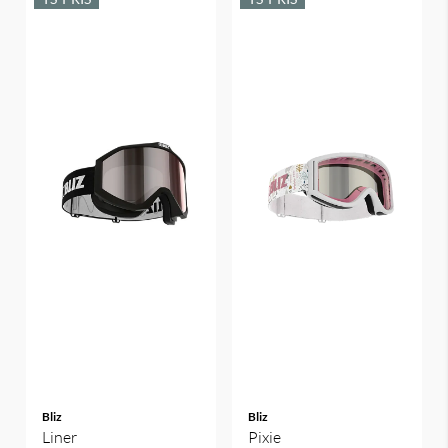
Bliz
Bliz
Liner
Pixie