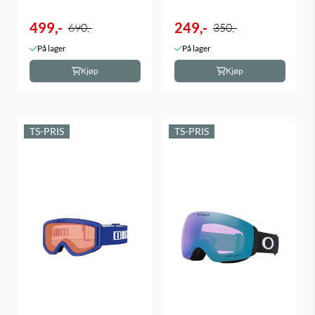
499,-
249,-
690,-
350,-
På lager
På lager
Kjøp
Kjøp