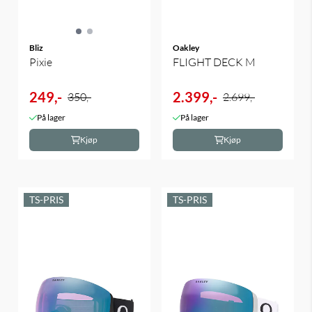
Bliz
Oakley
Pixie
FLIGHT DECK M
249,-
2.399,-
350,-
2.699,-
På lager
På lager
Kjøp
Kjøp