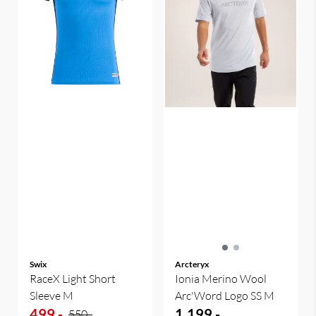
Swix
Arcteryx
RaceX Light Short
Ionia Merino Wool
Sleeve M
Arc'Word Logo SS M
499,-
1.199,-
550,-