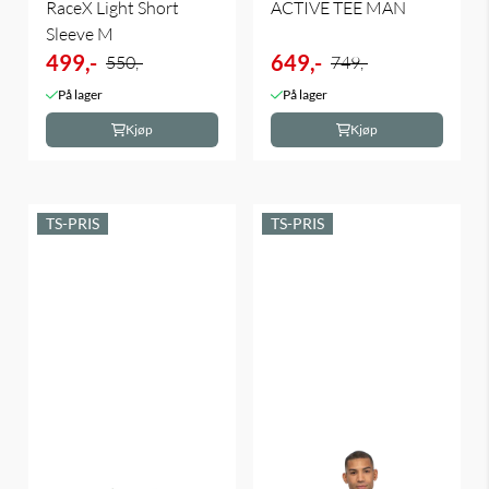
RaceX Light Short
ACTIVE TEE MAN
Sleeve M
499,-
649,-
550,-
749,-
På lager
På lager
Kjøp
Kjøp