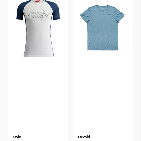
Swix
Devold