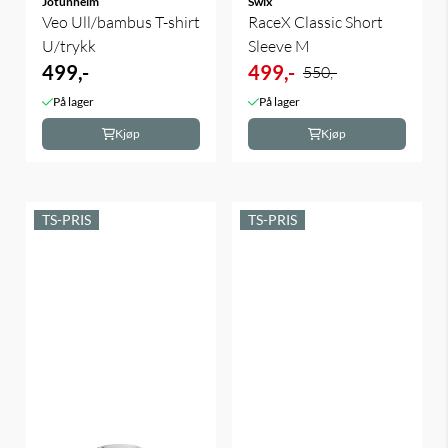
Jotunheim
Swix
Veo Ull/bambus T-shirt
RaceX Classic Short
U/trykk
Sleeve M
499,-
499,-
550,-
På lager
På lager
Kjøp
Kjøp