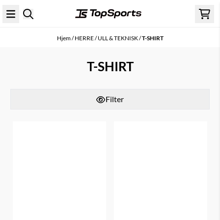
Hopp til innhold
Hjem
/
HERRE
/
ULL & TEKNISK
/
T-SHIRT
T-SHIRT
Filter