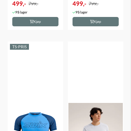
499,-
499,-
799,-
799,-
På lager
På lager
Kjøp
Kjøp