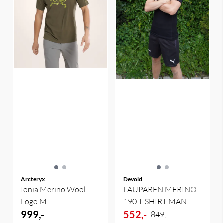
Arcteryx
Devold
Ionia Merino Wool
LAUPAREN MERINO
Logo M
190 T-SHIRT MAN
999,-
552,-
849,-