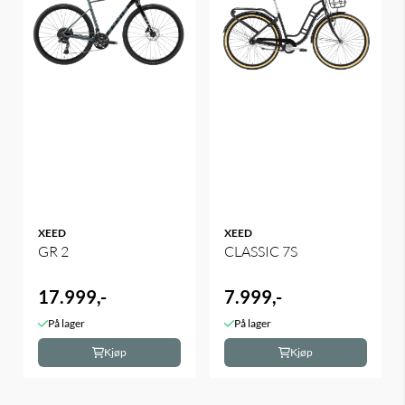
XEED
XEED
GR 2
CLASSIC 7S
17.999,-
7.999,-
På lager
På lager
Kjøp
Kjøp