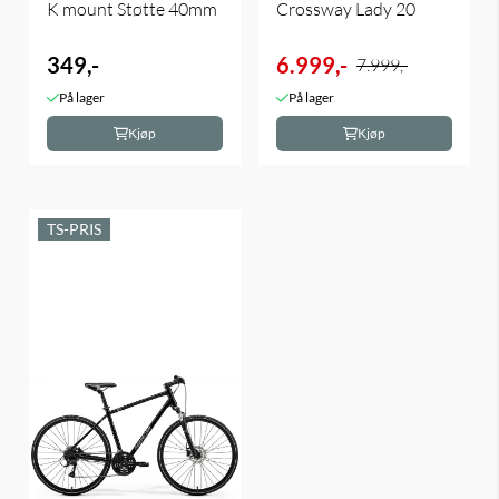
K mount Støtte 40mm
Crossway Lady 20
349,-
6.999,-
7.999,-
På lager
På lager
Kjøp
Kjøp