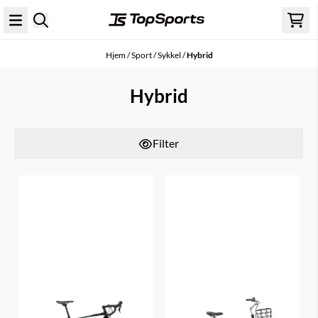
Hopp til innhold
Hjem
/
Sport
/
Sykkel
/
Hybrid
Hybrid
Filter