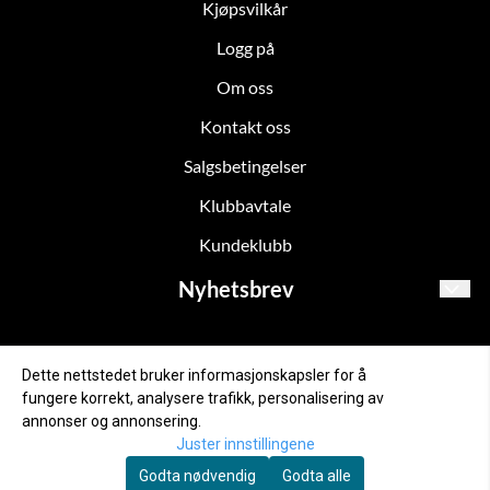
Kjøpsvilkår
Logg på
Om oss
Kontakt oss
Salgsbetingelser
Klubbavtale
Kundeklubb
Nyhetsbrev
Meld deg på for oppdateringer!
E-post
Dette nettstedet bruker informasjonskapsler for å
fungere korrekt, analysere trafikk, personalisering av
annonser og annonsering.
Juster innstillingene
Abonner
Godta nødvendig
Godta alle