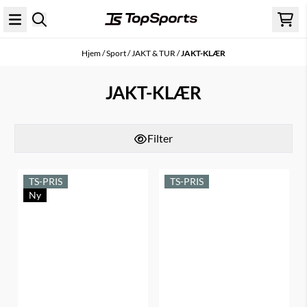
Hopp til innhold
Hjem
/
Sport
/
JAKT & TUR
/
JAKT-KLÆR
JAKT-KLÆR
Filter
Ny