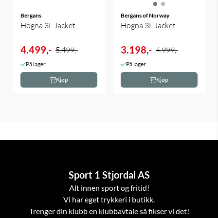
Bergans
Bergans of Norway
Hogna 3L Jacket
Hogna 3L Jacket
4.499,-
3.198,-
5.499,-
4.999,-
På lager
På lager
Kjøp
Kjøp
Sport 1 Stjordal AS
Alt innen sport og fritid!
Vi har eget trykkeri i butikk.
Trenger din klubb en klubbavtale så fikser vi det!