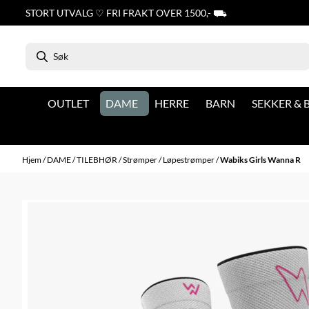
Hopp til innhold
STORT UTVALG ♡ FRI FRAKT OVER 1500,- ⛟
OUTLET
DAME
HERRE
BARN
SEKKER &
Hjem
/
DAME
/
TILEBHØR
/
Strømper
/
Løpestrømper
/
Wabiks Girls Wanna R