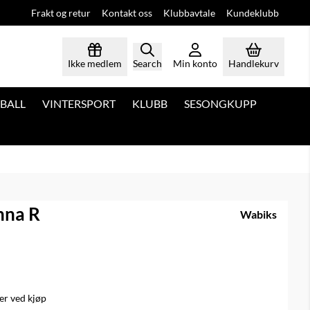
Frakt og retur
Kontakt oss
Klubbavtale
Kundeklubb
Ikke medlem
Search
Min konto
Handlekurv
BALL
VINTERSPORT
KLUBB
SESONGKUPP
nna R
Wabiks
r ved kjøp