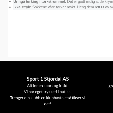
Unngå tørking i tørketrommel:
Det er godt mulig at de krym
Ikke stryk:
Sokkene våre tørker raskt. Heng dem rett ut av v
Sport 1 Stjordal AS
Alt innen sport og fritid!
SP
Vi har eget trykkeri i butikk.
Trenger din klubb en klubbavtale så fikser vi
det!