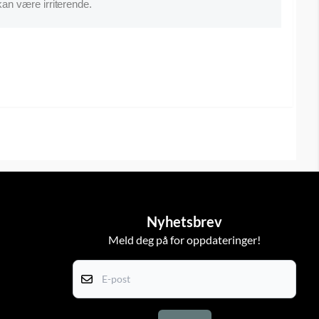
an være irriterende.
Nyhetsbrev
Meld deg på for oppdateringer!
E-post