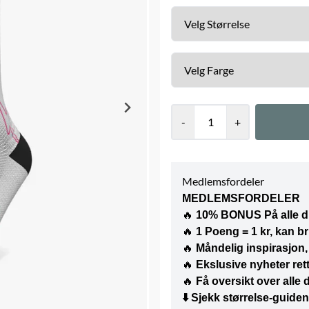
-
+
Medlemsfordeler
MEDLEMSFORDELER
🔥
10% BONUS På alle d
🔥
1 Poeng = 1 kr, kan b
🔥
Måndelig inspirasjon, 
🔥
Ekslusive nyheter rett
🔥
Få oversikt over alle
⬇️
Sjekk størrelse-guiden 