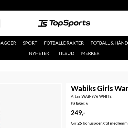
 BAGGER
SPORT
FOTBALLDRAKTER
FOTBALL & HÅND
NYHETER
TILBUD
MERKER
Wabiks Girls Wa
Art.nr:
WAB-976 WHITE
På lager
: 6
249,-
Gir
25
bonuspoeng til medlemme