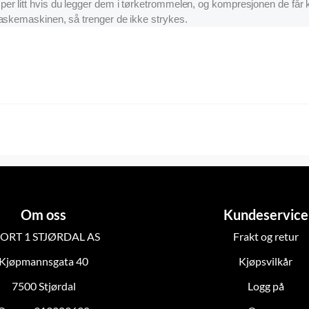
per litt hvis du legger dem i tørketrommelen, og kompresjonen de får k
askemaskinen, så trenger de ikke strykes.
Om oss
Kundeservice
ORT 1 STJØRDAL AS
Frakt og retur
Kjøpmannsgata 40
Kjøpsvilkår
7500 Stjørdal
Logg på