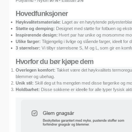
Polyamid - Nylon
97% -
Elastan
3%
Hovedfunksjoner
Høykvalitetsmateriale:
Laget av en høytytende polyesterbland
Støtte og demping:
Designet med støtte for fotbuen og ekstr
Inspirerende design:
Hvert par har unike og morsomme motive
Ulike farger:
Tilgjengelig i livlige og slående farger, ideelt for
3 størrelser:
Vi tilbyr størrelsene S, M og L, som gir en komfo
Hvorfor du bør kjøpe dem
Overlegen komfort:
Takket være det høykvalitets termoregul
blemmer og ubehag.
Unik stil:
Skill deg ut fra mengden med disse fargerike og mo
Holdbarhet:
Disse sokkene er ideelle for alle typer fysisk aktivi