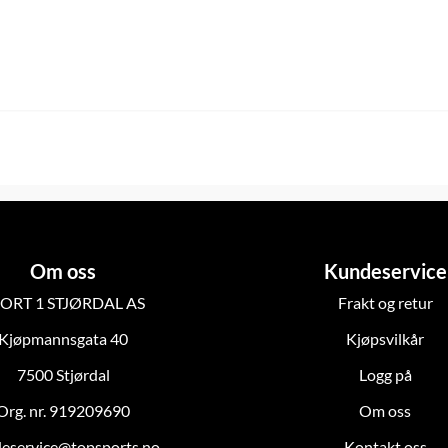
Om oss
Kundeservice
ORT 1 STJØRDAL AS
Frakt og retur
Kjøpmannsgata 40
Kjøpsvilkår
7500 Stjørdal
Logg på
Org. nr. 919209690
Om oss
eservice@topsports.no
Kontakt oss