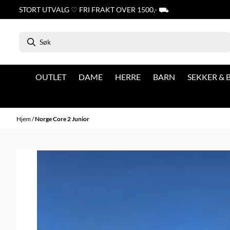
Hopp til innhold
STORT UTVALG ♡ FRI FRAKT OVER 1500,- ⛟
OUTLET
DAME
HERRE
BARN
SEKKER &
Hjem
/
Norge Core 2 Junior