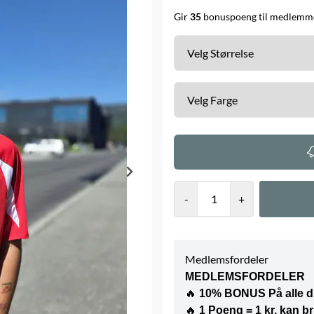
Gir
35
bonuspoeng til medlemme
-
+
Medlemsfordeler
MEDLEMSFORDELER
🔥
10% BONUS På alle d
🔥
1 Poeng = 1 kr, kan b