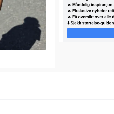
🔥
Måndelig inspirasjon, 
🔥
Ekslusive nyheter rett
🔥
Få oversikt over alle
⬇️
Sjekk størrelse-guiden 