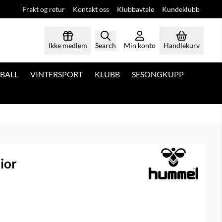
Frakt og retur
Kontakt oss
Klubbavtale
Kundeklubb
Ikke medlem
Search
Min konto
Handlekurv
BALL
VINTERSPORT
KLUBB
SESONGKUPP
ior