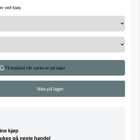
r ved kjøp
Få beskjed når varen er på lager
Ikke på lager
ine kjøp
rukes på neste handel