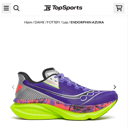
Hopp til innhold
Hjem
/
DAME
/
FOTTØY
/
Løp
/
ENDORPHIN AZURA