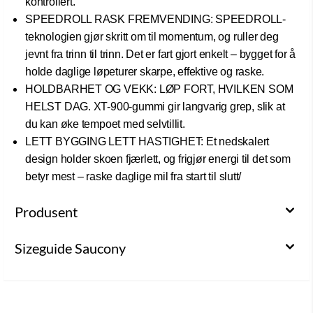
kontrollert.
SPEEDROLL RASK FREMVENDING: SPEEDROLL-
teknologien gjør skritt om til momentum, og ruller deg
jevnt fra trinn til trinn. Det er fart gjort enkelt – bygget for å
holde daglige løpeturer skarpe, effektive og raske.
HOLDBARHET OG VEKK: LØP FORT, HVILKEN SOM
HELST DAG. XT-900-gummi gir langvarig grep, slik at
du kan øke tempoet med selvtillit.
LETT BYGGING LETT HASTIGHET: Et nedskalert
design holder skoen fjærlett, og frigjør energi til det som
betyr mest – raske daglige mil fra start til slutt/
Produsent
Sizeguide Saucony