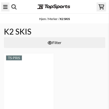
Hopp til innhold
Hjem
/
Merker
/
K2 SKIS
K2 SKIS
Filter