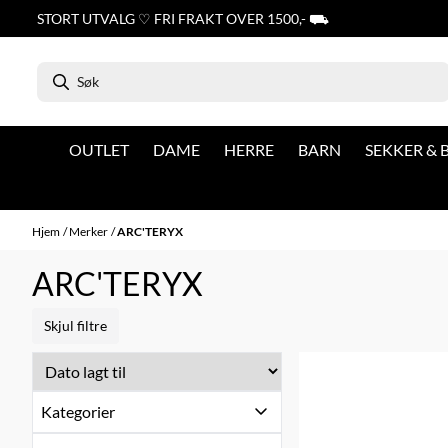
Hopp til innhold
STORT UTVALG ♡ FRI FRAKT OVER 1500,- ⛟
OUTLET
DAME
HERRE
BARN
SEKKER &
Hjem
/
Merker
/
ARC'TERYX
ARC'TERYX
Skjul filtre
Kategorier