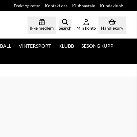
Frakt og retur
Kontakt oss
Klubbavtale
Kundeklubb
Ikke medlem
Search
Min konto
Handlekurv
BALL
VINTERSPORT
KLUBB
SESONGKUPP