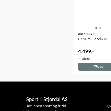
ARC'TERYX
Cerium Hoody M
4.499,-
På lager
Kjøp
Sport 1 Stjordal AS
Alt innen sport og fritid!
SP