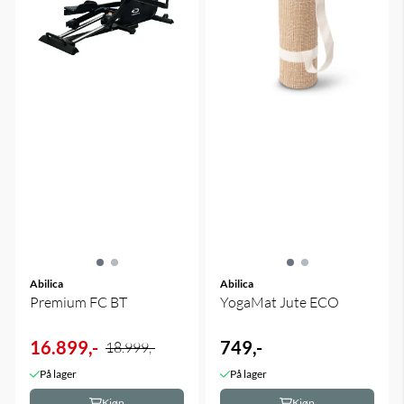
Abilica
Abilica
Premium FC BT
YogaMat Jute ECO
16.899,-
749,-
18.999,-
På lager
På lager
Kjøp
Kjøp