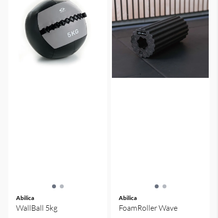
Abilica
Abilica
WallBall 5kg
FoamRoller Wave