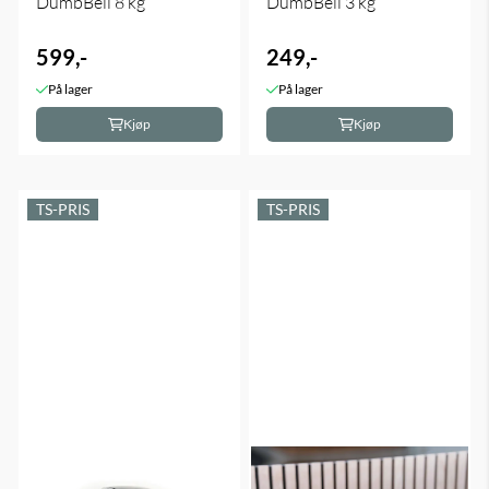
DumbBell 8 kg
DumbBell 3 kg
599,-
249,-
På lager
På lager
Kjøp
Kjøp