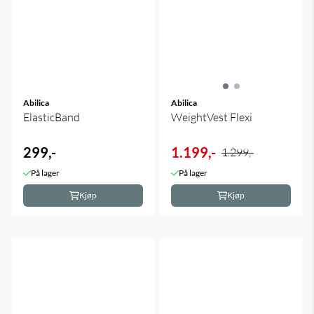
Abilica
Abilica
ElasticBand
WeightVest Flexi
299,-
1.199,-
1.299,-
På lager
På lager
Kjøp
Kjøp