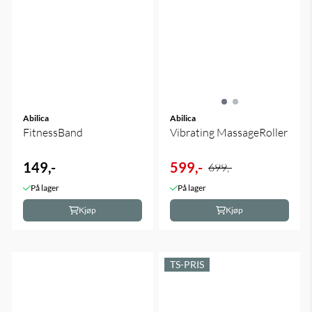
Abilica
Abilica
FitnessBand
Vibrating MassageRoller
149,-
599,-
699,-
På lager
På lager
Kjøp
Kjøp