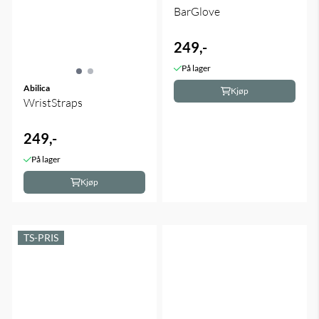
BarGlove
249,-
På lager
Abilica
Kjøp
WristStraps
249,-
På lager
Kjøp