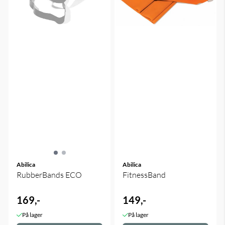
Abilica
Abilica
RubberBands ECO
FitnessBand
169,-
149,-
På lager
På lager