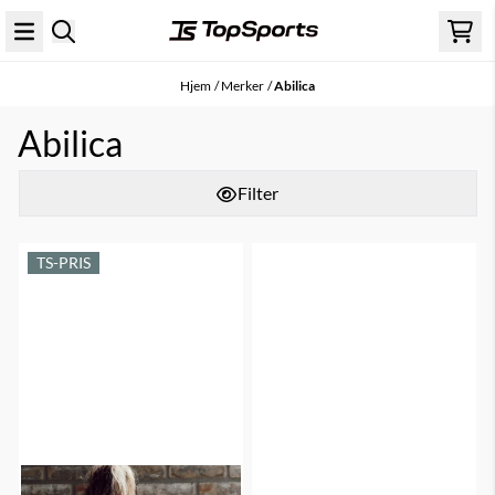
Hopp til innhold
Hjem
/
Merker
/
Abilica
Abilica
Filter