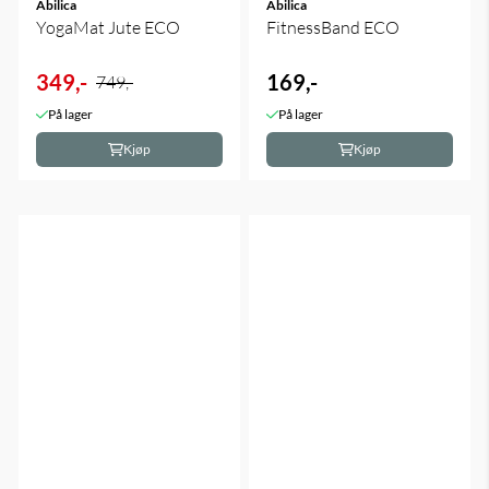
Abilica
Abilica
YogaMat Jute ECO
FitnessBand ECO
349,-
169,-
749,-
På lager
På lager
Kjøp
Kjøp