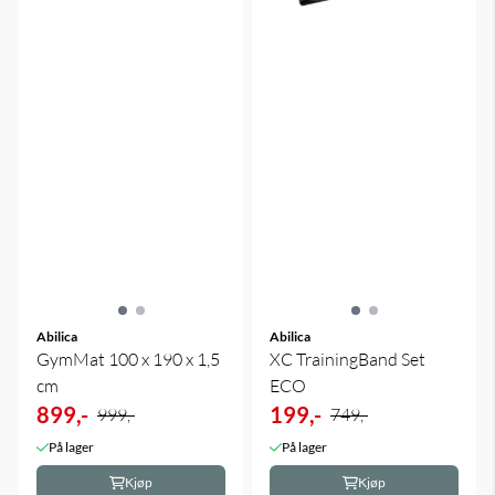
Abilica
Abilica
GymMat 100 x 190 x 1,5
XC TrainingBand Set
cm
ECO
899,-
199,-
999,-
749,-
På lager
På lager
Kjøp
Kjøp