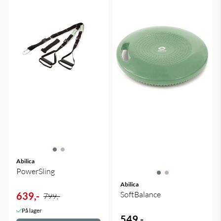
Abilica
PowerSling
Abilica
SoftBalance
639,-
799,-
På lager
549,-