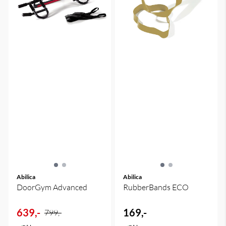
Abilica
Abilica
DoorGym Advanced
RubberBands ECO
639,-
169,-
799,-